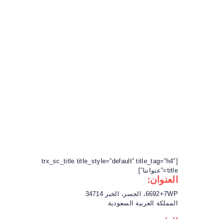
GULF ATLAS اطلس الخليج
translation services خدمات الترجمة
الرئسية
ماذا عنا
خدمات
اتصل بنا
[trx_sc_title title_style=”default” title_tag=”h4″
title=”عنواننا”]
العنوان:
6692+7WP، الجسر، الخبر 34714
المملكة العربية السعودية