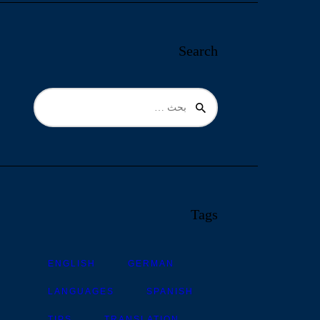
Search
البحث
عن:
Tags
ENGLISH
GERMAN
LANGUAGES
SPANISH
TIPS
TRANSLATION