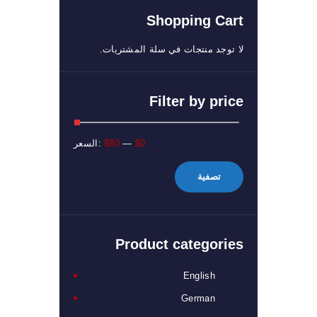
اختيار
Shopping Cart
الخيارات
على
لا توجد منتجات في سلة المشتريات.
صفحة
المنتج
Filter by price
أدنى
أعلى
$0
—
$80
السعر:
سعر
سعر
تصفية
Product categories
English
German