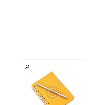
GULF ATLAS اطلس الخليج
translation services خدمات الترجمة
الرئسية
ماذا عنا
خدمات
اتصل بنا