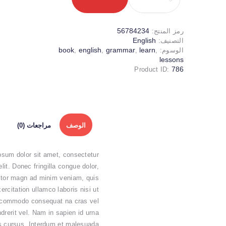
Vocabulary
Notebook
56784234
رمز المنتج:
English
التصنيف:
book
english
grammar
learn
الوسوم:
,
,
,
,
lessons
786
Product ID:
الوصف
مراجعات (0)
psum dolor sit amet, consectetur
elit. Donec fringilla congue dolor,
titor magn ad minim veniam, quis
ercitation ullamco laboris nisi ut
x commodo consequat na cras vel
ndrerit vel. Nam in sapien id urna
s cursus. Interdum et malesuada