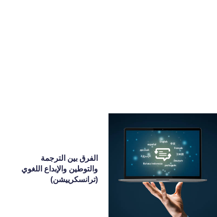
GULF ATLAS اطلس الخليج
translation services خدمات الترجمة
الرئسية
ماذا عنا
خدمات
اتصل بنا
الفرق بين الترجمة
والتوطين والإبداع اللغوي
(ترانسكرييشن)